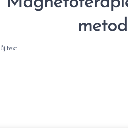
Magnetoterapie
metod
j text...