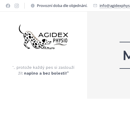
Provozní doba dle objednání.
info@agidexphysi
M
agidex
“… protože každý pes si zaslouží
žít
naplno
a bez bolesti!”